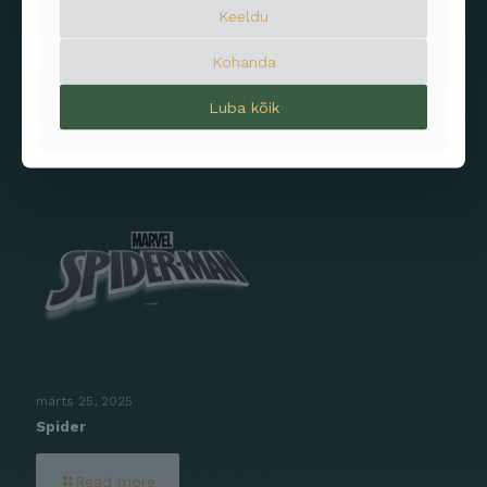
Keeldu
märts 25, 2025
Kohanda
Star Wars
Luba kõik
Read more
märts 25, 2025
Spider
Read more