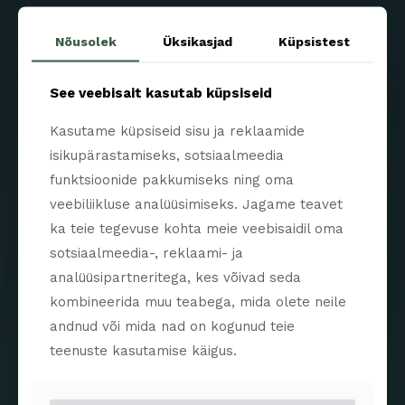
Nõusolek
Üksikasjad
Küpsistest
See veebisait kasutab küpsiseid
Kasutame küpsiseid sisu ja reklaamide
märts 25, 2025
isikupärastamiseks, sotsiaalmeedia
Eleven
funktsioonide pakkumiseks ning oma
veebiliikluse analüüsimiseks. Jagame teavet
Read more
ka teie tegevuse kohta meie veebisaidil oma
sotsiaalmeedia-, reklaami- ja
analüüsipartneritega, kes võivad seda
kombineerida muu teabega, mida olete neile
andnud või mida nad on kogunud teie
teenuste kasutamise käigus.