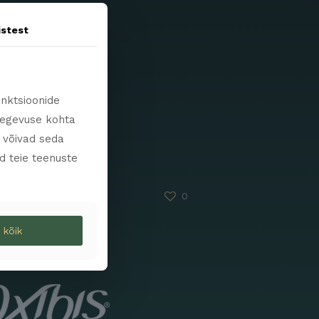
istest
unktsioonide
tegevuse kohta
s võivad seda
d teie teenuste
llo Kitty
0
 kõik