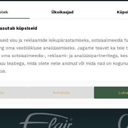
olek
Üksikasjad
Küps
kasutab küpsiseid
eid sisu ja reklaamide isikupärastamiseks, sotsiaalmeedia f
g oma veebiliikluse analüüsimiseks. Jagame teavet ka teie 
l oma sotsiaalmeedia-, reklaami- ja analüüsipartneritega, ke
uu teabega, mida olete neile andnud või mida nad on kogunu
us.
Avengers
He
0
0
du
Kohanda
Luba