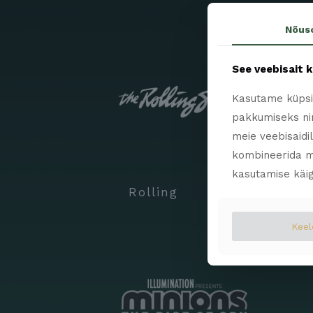
Nõus
See veebisait 
Kasutame küpsis
pakkumiseks nin
meie veebisaidi
kombineerida m
kasutamise käig
Rolling
Keel